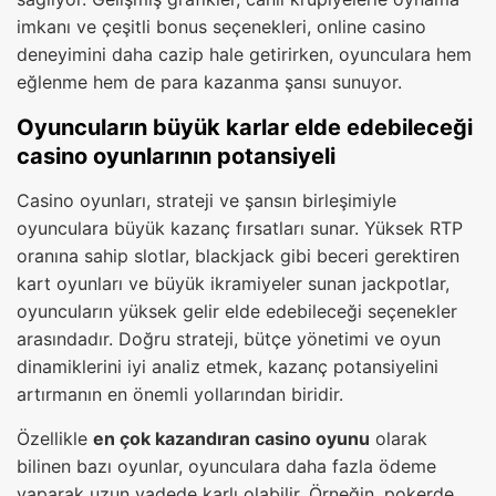
imkanı ve çeşitli bonus seçenekleri, online casino
deneyimini daha cazip hale getirirken, oyunculara hem
eğlenme hem de para kazanma şansı sunuyor.
Oyuncuların büyük karlar elde edebileceği
casino oyunlarının potansiyeli
Casino oyunları, strateji ve şansın birleşimiyle
oyunculara büyük kazanç fırsatları sunar. Yüksek RTP
oranına sahip slotlar, blackjack gibi beceri gerektiren
kart oyunları ve büyük ikramiyeler sunan jackpotlar,
oyuncuların yüksek gelir elde edebileceği seçenekler
arasındadır. Doğru strateji, bütçe yönetimi ve oyun
dinamiklerini iyi analiz etmek, kazanç potansiyelini
artırmanın en önemli yollarından biridir.
Özellikle
en çok kazandıran casino oyunu
olarak
bilinen bazı oyunlar, oyunculara daha fazla ödeme
yaparak uzun vadede karlı olabilir. Örneğin, pokerde