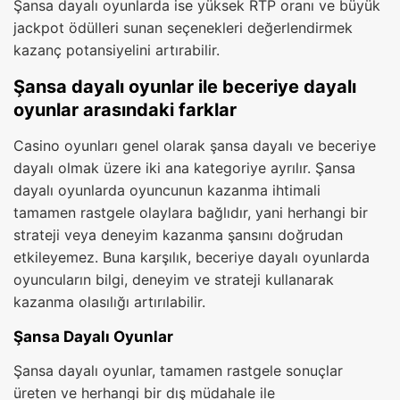
Şansa dayalı oyunlarda ise yüksek RTP oranı ve büyük
jackpot ödülleri sunan seçenekleri değerlendirmek
kazanç potansiyelini artırabilir.
Şansa dayalı oyunlar ile beceriye dayalı
oyunlar arasındaki farklar
Casino oyunları genel olarak şansa dayalı ve beceriye
dayalı olmak üzere iki ana kategoriye ayrılır. Şansa
dayalı oyunlarda oyuncunun kazanma ihtimali
tamamen rastgele olaylara bağlıdır, yani herhangi bir
strateji veya deneyim kazanma şansını doğrudan
etkileyemez. Buna karşılık, beceriye dayalı oyunlarda
oyuncuların bilgi, deneyim ve strateji kullanarak
kazanma olasılığı artırılabilir.
Şansa Dayalı Oyunlar
Şansa dayalı oyunlar, tamamen rastgele sonuçlar
üreten ve herhangi bir dış müdahale ile