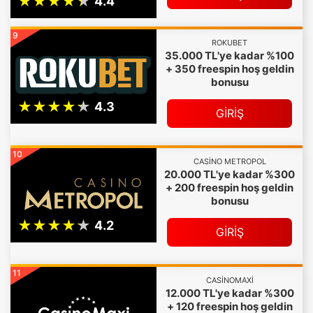
9
ROKUBET
35.000 TL'ye kadar %100
+ 350 freespin hoş geldin
bonusu
GIRIŞ
10
CASINO METROPOL
20.000 TL'ye kadar %300
+ 200 freespin hoş geldin
bonusu
GIRIŞ
11
CASINOMAXI
12.000 TL'ye kadar %300
+ 120 freespin hoş geldin