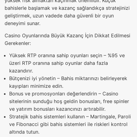
yüksek risk almaktan kaçınmak önemlidir. Küçük
bahislerle başlamak ve kazanç sağlandıkça stratejinizi
geliştirmek, uzun vadede daha güvenli bir oyun
deneyimi sunar.
Casino Oyunlarında Büyük Kazanç İçin Dikkat Edilmesi
Gerekenler:
Yüksek RTP oranına sahip oyunları seçin – %95 ve
üzeri RTP oranına sahip oyunlar daha fazla
kazandırır.
Bütçenizi iyi yönetin – Bahis miktarınızı belirleyerek
kayıpları minimize edin.
Bonus ve promosyonları değerlendirin – Casino
sitelerinin sunduğu hoş geldin bonusları, free spinler
ve yatırım bonusları kazancınızı artırabilir.
Stratejik bahis sistemleri kullanın – Martingale, Paroli
ve Fibonacci gibi bahis sistemleri ile riskleri kontrol
altında tutun.