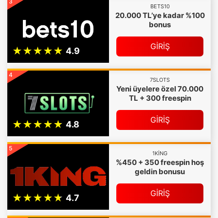
3
BETS10
20.000 TL’ye kadar %100
bonus
GIRIŞ
4
7SLOTS
Yeni üyelere özel 70.000
TL + 300 freespin
GIRIŞ
5
1KING
%450 + 350 freespin hoş
geldin bonusu
GIRIŞ