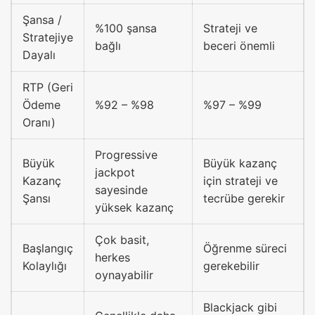
Şansa /
%100 şansa
Strateji ve
Stratejiye
bağlı
beceri önemli
Dayalı
RTP (Geri
Ödeme
%92 – %98
%97 – %99
Oranı)
Progressive
Büyük
Büyük kazanç
jackpot
Kazanç
için strateji ve
sayesinde
Şansı
tecrübe gerekir
yüksek kazanç
Çok basit,
Başlangıç
Öğrenme süreci
herkes
Kolaylığı
gerekebilir
oynayabilir
Blackjack gibi