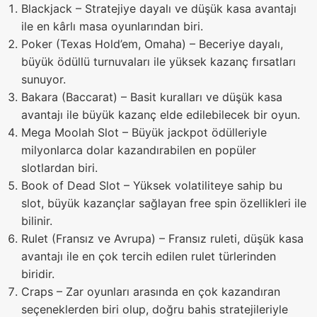
Blackjack – Stratejiye dayalı ve düşük kasa avantajı
ile en kârlı masa oyunlarından biri.
Poker (Texas Hold’em, Omaha) – Beceriye dayalı,
büyük ödüllü turnuvaları ile yüksek kazanç fırsatları
sunuyor.
Bakara (Baccarat) – Basit kuralları ve düşük kasa
avantajı ile büyük kazanç elde edilebilecek bir oyun.
Mega Moolah Slot – Büyük jackpot ödülleriyle
milyonlarca dolar kazandırabilen en popüler
slotlardan biri.
Book of Dead Slot – Yüksek volatiliteye sahip bu
slot, büyük kazançlar sağlayan free spin özellikleri ile
bilinir.
Rulet (Fransız ve Avrupa) – Fransız ruleti, düşük kasa
avantajı ile en çok tercih edilen rulet türlerinden
biridir.
Craps – Zar oyunları arasında en çok kazandıran
seçeneklerden biri olup, doğru bahis stratejileriyle