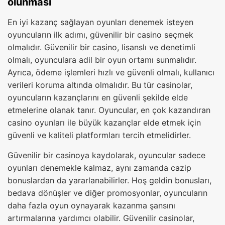
olunması
En iyi kazanç sağlayan oyunları denemek isteyen
oyuncuların ilk adımı, güvenilir bir casino seçmek
olmalıdır. Güvenilir bir casino, lisanslı ve denetimli
olmalı, oyunculara adil bir oyun ortamı sunmalıdır.
Ayrıca, ödeme işlemleri hızlı ve güvenli olmalı, kullanıcı
verileri koruma altında olmalıdır. Bu tür casinolar,
oyuncuların kazançlarını en güvenli şekilde elde
etmelerine olanak tanır. Oyuncular, en çok kazandıran
casino oyunları ile büyük kazançlar elde etmek için
güvenli ve kaliteli platformları tercih etmelidirler.
Güvenilir bir casinoya kaydolarak, oyuncular sadece
oyunları denemekle kalmaz, aynı zamanda cazip
bonuslardan da yararlanabilirler. Hoş geldin bonusları,
bedava dönüşler ve diğer promosyonlar, oyuncuların
daha fazla oyun oynayarak kazanma şansını
artırmalarına yardımcı olabilir. Güvenilir casinolar,