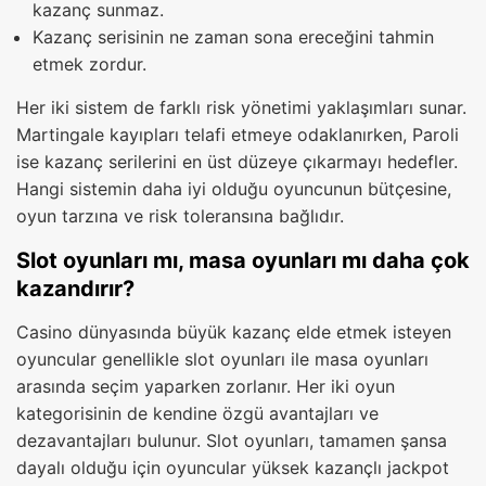
kazanç sunmaz.
Kazanç serisinin ne zaman sona ereceğini tahmin
etmek zordur.
Her iki sistem de farklı risk yönetimi yaklaşımları sunar.
Martingale kayıpları telafi etmeye odaklanırken, Paroli
ise kazanç serilerini en üst düzeye çıkarmayı hedefler.
Hangi sistemin daha iyi olduğu oyuncunun bütçesine,
oyun tarzına ve risk toleransına bağlıdır.
Slot oyunları mı, masa oyunları mı daha çok
kazandırır?
Casino dünyasında büyük kazanç elde etmek isteyen
oyuncular genellikle slot oyunları ile masa oyunları
arasında seçim yaparken zorlanır. Her iki oyun
kategorisinin de kendine özgü avantajları ve
dezavantajları bulunur. Slot oyunları, tamamen şansa
dayalı olduğu için oyuncular yüksek kazançlı jackpot