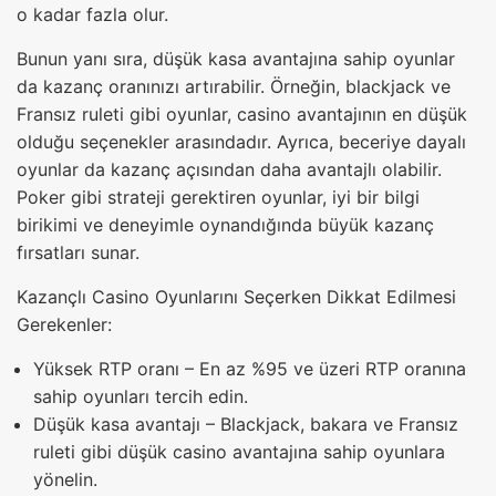
o kadar fazla olur.
Bunun yanı sıra, düşük kasa avantajına sahip oyunlar
da kazanç oranınızı artırabilir. Örneğin, blackjack ve
Fransız ruleti gibi oyunlar, casino avantajının en düşük
olduğu seçenekler arasındadır. Ayrıca, beceriye dayalı
oyunlar da kazanç açısından daha avantajlı olabilir.
Poker gibi strateji gerektiren oyunlar, iyi bir bilgi
birikimi ve deneyimle oynandığında büyük kazanç
fırsatları sunar.
Kazançlı Casino Oyunlarını Seçerken Dikkat Edilmesi
Gerekenler:
Yüksek RTP oranı – En az %95 ve üzeri RTP oranına
sahip oyunları tercih edin.
Düşük kasa avantajı – Blackjack, bakara ve Fransız
ruleti gibi düşük casino avantajına sahip oyunlara
yönelin.