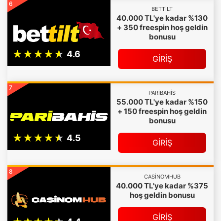
6
BETTILT
40.000 TL'ye kadar %130
+ 350 freespin hoş geldin
bonusu
GIRIŞ
7
PARIBAHIS
55.000 TL'ye kadar %150
+ 150 freespin hoş geldin
bonusu
GIRIŞ
8
CASINOMHUB
40.000 TL'ye kadar %375
hoş geldin bonusu
GIRIŞ