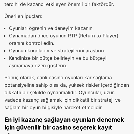
tercihi de kazancı etkileyen önemli bir faktördür.
Önerilen İpuçları:
Oyunları öğrenin ve deneyim kazanın.
Oynamadan önce oyunun RTP (Return to Player)
oranını kontrol edin.
Oyunun kurallarını ve stratejilerini araştırın.
Kendinize bir bütçe belirleyin ve bu bütçeyi
aşmamaya özen gösterin.
Sonuç olarak, canlı casino oyunları kar sağlama
potansiyeline sahip olsa da, yüksek riskler içerdiğinden
dikkatli bir şekilde oynanmalıdır. Oyuncular, uzun
vadede kazanç sağlamak için dikkatli bir strateji ve
sağlam bir oyun bilgisiyle hareket etmelidir.
En iyi kazanç sağlayan oyunları denemek
için güvenilir bir casino seçerek kayıt