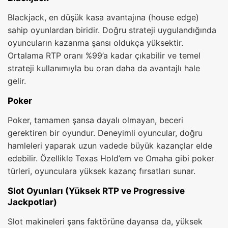
Blackjack, en düşük kasa avantajına (house edge)
sahip oyunlardan biridir. Doğru strateji uygulandığında
oyuncuların kazanma şansı oldukça yüksektir.
Ortalama RTP oranı %99’a kadar çıkabilir ve temel
strateji kullanımıyla bu oran daha da avantajlı hale
gelir.
Poker
Poker, tamamen şansa dayalı olmayan, beceri
gerektiren bir oyundur. Deneyimli oyuncular, doğru
hamleleri yaparak uzun vadede büyük kazançlar elde
edebilir. Özellikle Texas Hold’em ve Omaha gibi poker
türleri, oyunculara yüksek kazanç fırsatları sunar.
Slot Oyunları (Yüksek RTP ve Progressive
Jackpotlar)
Slot makineleri şans faktörüne dayansa da, yüksek