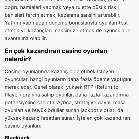
doğru hamleleri yapmak veya rulette düşük riskli
bahisleri tercih etmek, kazanma şansını artırabilir.
Yatırım yapmadan deneme bonuslarıyla oyunları test
etmek ve kazançları maksimize etmek de oyuncuların
avantajına olabilir.
En çok kazandıran casino oyunları
nelerdir?
Casino oyunlarında kazanç elde etmek isteyen
oyuncular, hangi oyunların daha fazla ödeme yaptığını
merak eder. Genel olarak, yüksek RTP (Return to
Player) oranına sahip oyunlar, daha fazla kazandırma
potansiyeline sahiptir. Ayrıca, stratejiye dayalı masa
oyunları ve büyük ödüller sunan jackpot slotları da
yüksek kazanç fırsatları sunar. İşte en çok kazandıran
casino oyunları:
Blackjack